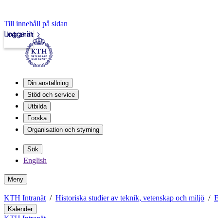
Till innehåll på sidan
Logga in
Intranät
Din anställning
Stöd och service
Utbilda
Forska
Organisation och styrning
Sök
English
Meny
KTH Intranät
Historiska studier av teknik, vetenskap och miljö
E
Kalender