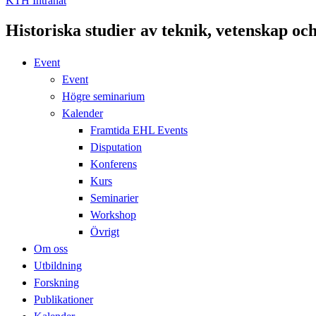
KTH Intranät
Historiska studier av teknik, vetenskap oc
Event
Event
Högre seminarium
Kalender
Framtida EHL Events
Disputation
Konferens
Kurs
Seminarier
Workshop
Övrigt
Om oss
Utbildning
Forskning
Publikationer