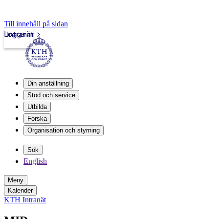
Till innehåll på sidan
Logga in
Intranät
Din anställning
Stöd och service
Utbilda
Forska
Organisation och styrning
Sök
English
Meny
Kalender
KTH Intranät