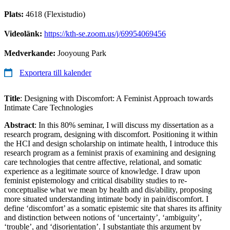
Plats:
4618 (Flexistudio)
Videolänk:
https://kth-se.zoom.us/j/69954069456
Medverkande:
Jooyoung Park
Exportera till kalender
Title
: Designing with Discomfort: A Feminist Approach towards
Intimate Care Technologies
Abstract
: In this 80% seminar, I will discuss my dissertation as a
research program, designing with discomfort. Positioning it within
the HCI and design scholarship on intimate health, I introduce this
research program as a feminist praxis of examining and designing
care technologies that centre affective, relational, and somatic
experience as a legitimate source of knowledge. I draw upon
feminist epistemology and critical disability studies to re-
conceptualise what we mean by health and dis/ability, proposing
more situated understanding intimate body in pain/discomfort. I
define ‘discomfort’ as a somatic epistemic site that shares its affinity
and distinction between notions of ‘uncertainty’, ‘ambiguity’,
‘trouble’, and ‘disorientation’. I substantiate this argument by