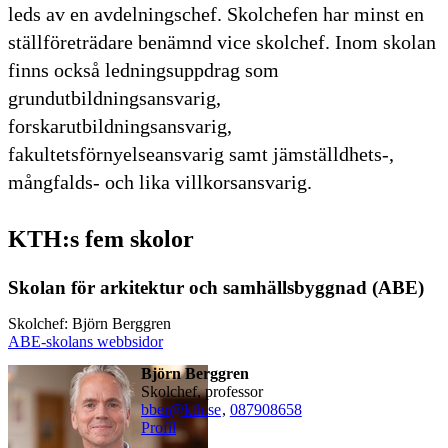
leds av en avdelningschef. Skolchefen har minst en
ställföreträdare benämnd vice skolchef. Inom skolan
finns också ledningsuppdrag som
grundutbildningsansvarig,
forskarutbildningsansvarig,
fakultetsförnyelseansvarig samt jämställdhets-,
mångfalds- och lika villkorsansvarig.
KTH:s fem skolor
Skolan för arkitektur och samhällsbyggnad (ABE)
Skolchef: Björn Berggren
ABE-skolans webbsidor
Björn Berggren
skolchef, professor
bber@kth.se
,
08790
8658
Profil