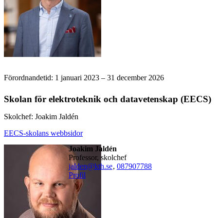
Förordnandetid: 1 januari 2023 – 31 december 2026
Skolan för elektroteknik och datavetenskap (EECS)
Skolchef: Joakim Jaldén
EECS-skolans webbsidor
Joakim Jaldén
professor, skolchef
jalden@kth.se
,
08790
7788
Profil