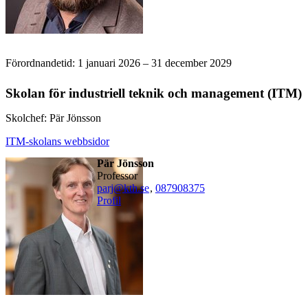
Förordnandetid: 1 januari 2026 – 31 december 2029
Skolan för industriell teknik och management (ITM)
Skolchef: Pär Jönsson
ITM-skolans webbsidor
Pär Jönsson
professor
parj@kth.se
,
08790
8375
Profil