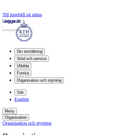
Till innehåll på sidan
Logga in
Intranät
Din anställning
Stöd och service
Utbilda
Forska
Organisation och styrning
Sök
English
Meny
Organisation
Organisation och styrning