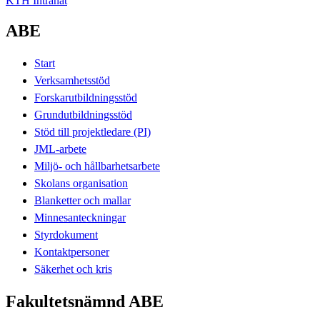
KTH Intranät
ABE
Start
Verksamhetsstöd
Forskarutbildningsstöd
Grundutbildningsstöd
Stöd till projektledare (PI)
JML-arbete
Miljö- och hållbarhetsarbete
Skolans organisation
Blanketter och mallar
Minnesanteckningar
Styrdokument
Kontaktpersoner
Säkerhet och kris
Fakultetsnämnd ABE