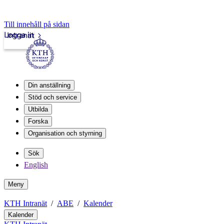
Till innehåll på sidan
Logga in
Intranät
Din anställning
Stöd och service
Utbilda
Forska
Organisation och styrning
Sök
English
Meny
KTH Intranät
ABE
Kalender
Kalender