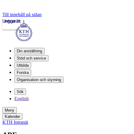
Till innehåll på sidan
Logga in
Intranät
Din anställning
Stöd och service
Utbilda
Forska
Organisation och styrning
Sök
English
Meny
Kalender
KTH Intranät