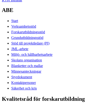
KTH Intranät
ABE
Start
Verksamhetsstöd
Forskarutbildningsstöd
Grundutbildningsstöd
Stöd till projektledare (PI)
JML-arbete
Miljö- och hållbarhetsarbete
Skolans organisation
Blanketter och mallar
Minnesanteckningar
Styrdokument
Kontaktpersoner
Säkerhet och kris
Kvalitetsråd för forskarutbildning