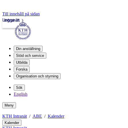
Till innehåll på sidan
Logga in
Intranät
Din anställning
Stöd och service
Utbilda
Forska
Organisation och styrning
Sök
English
Meny
KTH Intranät
ABE
Kalender
Kalender