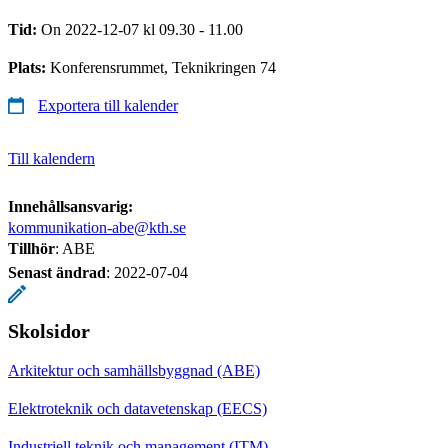
Tid:
On 2022-12-07 kl 09.30 - 11.00
Plats:
Konferensrummet, Teknikringen 74
Exportera till kalender
Till kalendern
Innehållsansvarig:
kommunikation-abe@kth.se
Tillhör
: ABE
Senast ändrad
:
2022-07-04
Skolsidor
Arkitektur och samhällsbyggnad (ABE)
Elektroteknik och datavetenskap (EECS)
Industriell teknik och management (ITM)