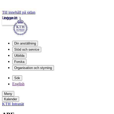
Till innehåll på sidan
Logga in
Intranät
Din anställning
Stöd och service
Utbilda
Forska
Organisation och styrning
Sök
English
Meny
Kalender
KTH Intranät