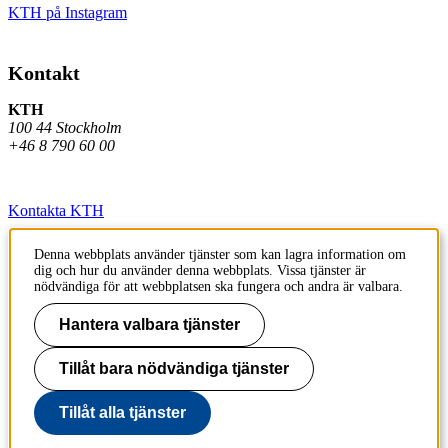
KTH på Instagram
Kontakt
KTH
100 44 Stockholm
+46 8 790 60 00
Kontakta KTH
Jobba på KTH
Denna webbplats använder tjänster som kan lagra information om
dig och hur du använder denna webbplats. Vissa tjänster är
Press och media
nödvändiga för att webbplatsen ska fungera och andra är valbara.
Faktura och betalning KTH
Hantera valbara tjänster
Om KTH:s webbplatser
Tillåt bara nödvändiga tjänster
Tillgänglighetsredogörelse
Tillåt alla tjänster