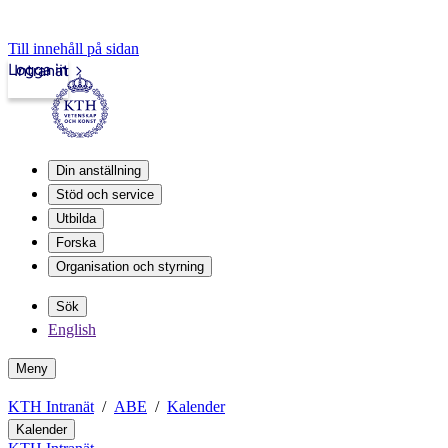
Till innehåll på sidan
Logga in
Intranät
Din anställning
Stöd och service
Utbilda
Forska
Organisation och styrning
Sök
English
Meny
KTH Intranät
ABE
Kalender
Kalender