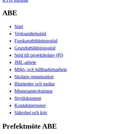
KTH Intranät
ABE
Start
Verksamhetsstöd
Forskarutbildningsstöd
Grundutbildningsstöd
Stöd till projektledare (PI)
JML-arbete
Miljö- och hållbarhetsarbete
Skolans organisation
Blanketter och mallar
Minnesanteckningar
Styrdokument
Kontaktpersoner
Säkerhet och kris
Prefektmöte ABE