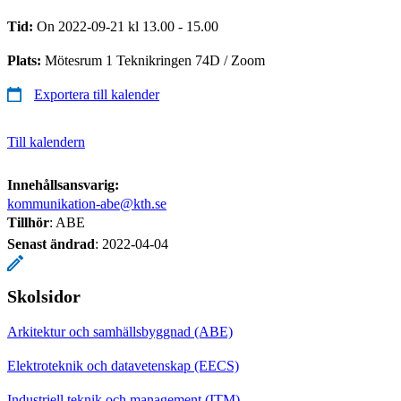
Tid:
On 2022-09-21 kl 13.00 - 15.00
Plats:
Mötesrum 1 Teknikringen 74D / Zoom
Exportera till kalender
Till kalendern
Innehållsansvarig:
kommunikation-abe@kth.se
Tillhör
: ABE
Senast ändrad
:
2022-04-04
Skolsidor
Arkitektur och samhällsbyggnad (ABE)
Elektroteknik och datavetenskap (EECS)
Industriell teknik och management (ITM)