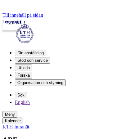
Till innehåll på sidan
Logga in
Intranät
Din anställning
Stöd och service
Utbilda
Forska
Organisation och styrning
Sök
English
Meny
Kalender
KTH Intranät