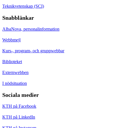
Teknikvetenskap (SCI)
Snabblänkar
AlbaNova, personalinformation
Webbmejl
Kurs-, program- och gruppwebbar
Biblioteket
Externwebben
I nödsituation
Sociala medier
KTH på Facebook
KTH på LinkedIn
KTH på Instagram