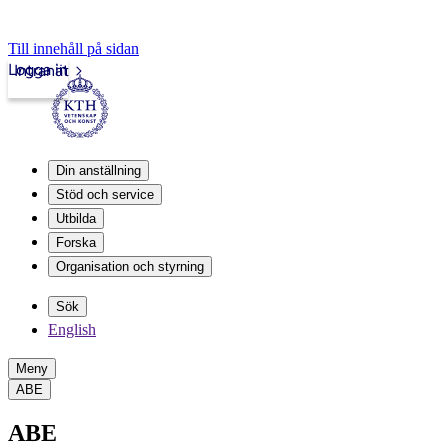
Till innehåll på sidan
Logga in
Intranät
Din anställning
Stöd och service
Utbilda
Forska
Organisation och styrning
Sök
English
Meny
ABE
ABE