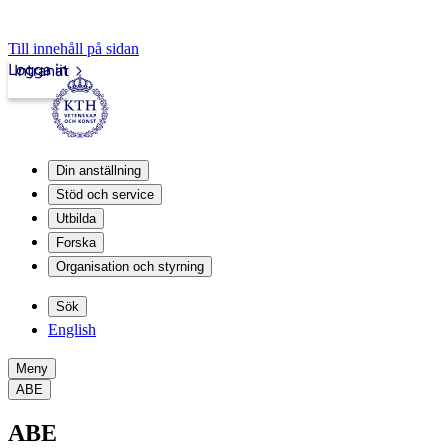
Till innehåll på sidan
Logga in
Intranät
Din anställning
Stöd och service
Utbilda
Forska
Organisation och styrning
Sök
English
Meny
ABE
ABE