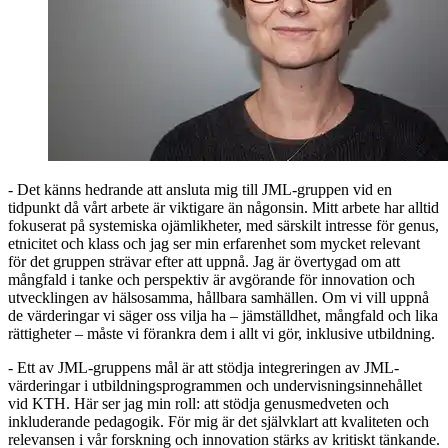
- Det känns hedrande att ansluta mig till JML-gruppen vid en
tidpunkt då vårt arbete är viktigare än någonsin. Mitt arbete har alltid
fokuserat på systemiska ojämlikheter, med särskilt intresse för genus,
etnicitet och klass och jag ser min erfarenhet som mycket relevant
för det gruppen strävar efter att uppnå. Jag är övertygad om att
mångfald i tanke och perspektiv är avgörande för innovation och
utvecklingen av hälsosamma, hållbara samhällen. Om vi vill uppnå
de värderingar vi säger oss vilja ha – jämställdhet, mångfald och lika
rättigheter – måste vi förankra dem i allt vi gör, inklusive utbildning.
- Ett av JML-gruppens mål är att stödja integreringen av JML-
värderingar i utbildningsprogrammen och undervisningsinnehållet
vid KTH. Här ser jag min roll: att stödja genusmedveten och
inkluderande pedagogik. För mig är det självklart att kvaliteten och
relevansen i vår forskning och innovation stärks av kritiskt tänkande.