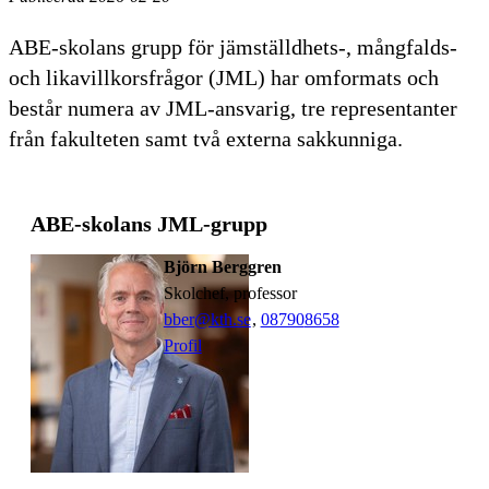
ABE-skolans grupp för jämställdhets-, mångfalds-
och likavillkorsfrågor (JML) har omformats och
består numera av JML-ansvarig, tre representanter
från fakulteten samt två externa sakkunniga.
ABE-skolans JML-grupp
Björn Berggren
skolchef, professor
bber@kth.se
,
08790
8658
Profil