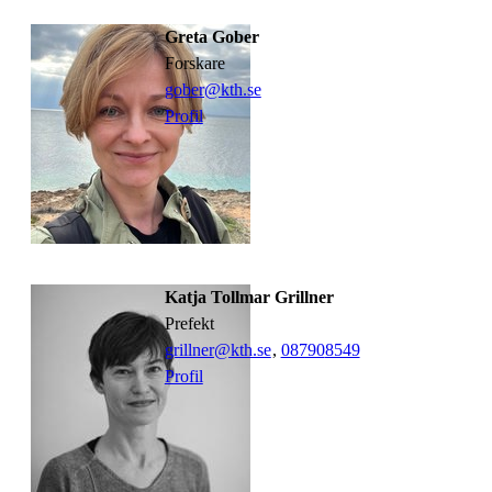
Greta Gober
forskare
gober@kth.se
Profil
Katja Tollmar Grillner
prefekt
grillner@kth.se
,
08790
8549
Profil