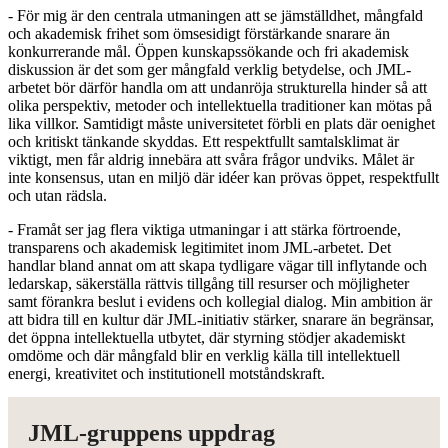
- För mig är den centrala utmaningen att se jämställdhet, mångfald
och akademisk frihet som ömsesidigt förstärkande snarare än
konkurrerande mål. Öppen kunskapssökande och fri akademisk
diskussion är det som ger mångfald verklig betydelse, och JML-
arbetet bör därför handla om att undanröja strukturella hinder så att
olika perspektiv, metoder och intellektuella traditioner kan mötas på
lika villkor. Samtidigt måste universitetet förbli en plats där oenighet
och kritiskt tänkande skyddas. Ett respektfullt samtalsklimat är
viktigt, men får aldrig innebära att svåra frågor undviks. Målet är
inte konsensus, utan en miljö där idéer kan prövas öppet, respektfullt
och utan rädsla.
- Framåt ser jag flera viktiga utmaningar i att stärka förtroende,
transparens och akademisk legitimitet inom JML-arbetet. Det
handlar bland annat om att skapa tydligare vägar till inflytande och
ledarskap, säkerställa rättvis tillgång till resurser och möjligheter
samt förankra beslut i evidens och kollegial dialog. Min ambition är
att bidra till en kultur där JML-initiativ stärker, snarare än begränsar,
det öppna intellektuella utbytet, där styrning stödjer akademiskt
omdöme och där mångfald blir en verklig källa till intellektuell
energi, kreativitet och institutionell motståndskraft.
JML-gruppens uppdrag