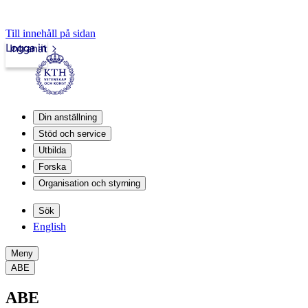
Till innehåll på sidan
Logga in
Intranät
Din anställning
Stöd och service
Utbilda
Forska
Organisation och styrning
Sök
English
Meny
ABE
ABE