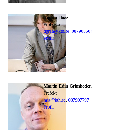
Tigran Haas
professor
tigran@kth.se
,
08790
8504
Profil
Martin Edin Grimheden
prefekt
mjg@kth.se
,
08790
7797
Profil