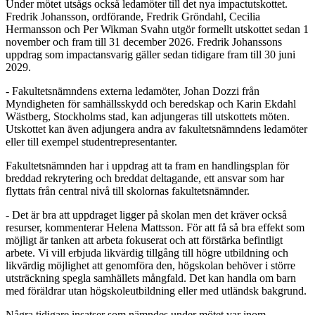
Under mötet utsågs också ledamöter till det nya impactutskottet.
Fredrik Johansson, ordförande, Fredrik Gröndahl, Cecilia
Hermansson och Per Wikman Svahn utgör formellt utskottet sedan 1
november och fram till 31 december 2026. Fredrik Johanssons
uppdrag som impactansvarig gäller sedan tidigare fram till 30 juni
2029.
- Fakultetsnämndens externa ledamöter, Johan Dozzi från
Myndigheten för samhällsskydd och beredskap och Karin Ekdahl
Wästberg, Stockholms stad, kan adjungeras till utskottets möten.
Utskottet kan även adjungera andra av fakultetsnämndens ledamöter
eller till exempel studentrepresentanter.
Fakultetsnämnden har i uppdrag att ta fram en handlingsplan för
breddad rekrytering och breddat deltagande, ett ansvar som har
flyttats från central nivå till skolornas fakultetsnämnder.
- Det är bra att uppdraget ligger på skolan men det kräver också
resurser, kommenterar Helena Mattsson. För att få så bra effekt som
möjligt är tanken att arbeta fokuserat och att förstärka befintligt
arbete. Vi vill erbjuda likvärdig tillgång till högre utbildning och
likvärdig möjlighet att genomföra den, högskolan behöver i större
utsträckning spegla samhällets mångfald. Det kan handla om barn
med föräldrar utan högskoleutbildning eller med utländsk bakgrund.
Några tidigare insatser som nämndes under mötet var inom