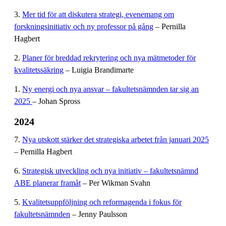
3.
Mer tid för att diskutera strategi, evenemang om
forskningsinitiativ och ny professor på gång
– Pernilla
Hagbert
2.
Planer för breddad rekrytering och nya mätmetoder för
kvalitetssäkring
– Luigia Brandimarte
1.
Ny energi och nya ansvar – fakultetsnämnden tar sig an
2025
– Johan Spross
2024
7.
Nya utskott stärker det strategiska arbetet från januari 2025
– Pernilla Hagbert
6.
Strategisk utveckling och nya initiativ – fakultetsnämnd
ABE planerar framåt
– Per Wikman Svahn
5.
Kvalitetsuppföljning och reformagenda i fokus för
fakultetsnämnden
– Jenny Paulsson