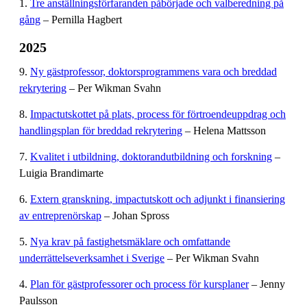
1.
Tre anställningsförfaranden påbörjade och valberedning på
gång
– Pernilla Hagbert
2025
9.
Ny gästprofessor, doktorsprogrammens vara och breddad
rekrytering
– Per Wikman Svahn
8.
Impactutskottet på plats, process för förtroendeuppdrag och
handlingsplan för breddad rekrytering
– Helena Mattsson
7.
Kvalitet i utbildning, doktorandutbildning och forskning
–
Luigia Brandimarte
6.
Extern granskning, impactutskott och adjunkt i finansiering
av entreprenörskap
– Johan Spross
5.
Nya krav på fastighetsmäklare och omfattande
underrättelseverksamhet i Sverige
– Per Wikman Svahn
4.
Plan för gästprofessorer och process för kursplaner
– Jenny
Paulsson