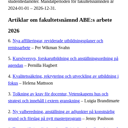
studentledamöter. Mandatperioden för fakultetsnämnden är
2024-01-01 – 2026-12-31.
Artiklar om fakultetsnämnd ABE:s arbete
2026
6.
Nya affilieringar, reviderade utbildningsplaner och
remissarbete
– Per Wikman Svahn
5.
Kursöversyn, forskarutbildning och anställningsordning på
agendan
– Pernilla Hagbert
4.
Kvalitetssäkring, rekrytering och utveckling av utbildning i
fokus
– Helena Mattsson
3.
Tolkning av krav för docentur, Vetenskapens hus och
strategi och innehåll i extern granskning
– Luigia Brandimarte
2.
Ny valberedning, anställning av adjunkter på konstnärlig
grund och förslag på nytt masterprogram
– Jenny Paulsson