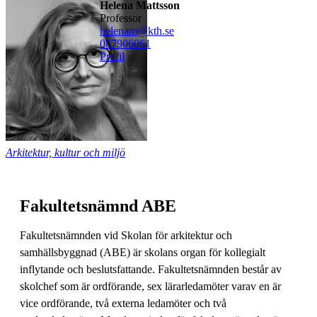
Helena Mattsson
professor
helenam@kth.se
08790
6061
Profil
Arkitektur, kultur och miljö
Fakultetsnämnd ABE
Fakultetsnämnden vid Skolan för arkitektur och
samhällsbyggnad (ABE) är skolans organ för kollegialt
inflytande och beslutsfattande. Fakultetsnämnden består av
skolchef som är ordförande, sex lärarledamöter varav en är
vice ordförande, två externa ledamöter och två