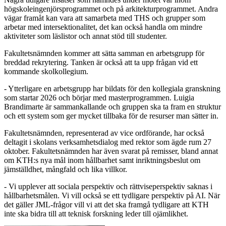
högskoleingenjörsprogrammet och på arkitekturprogrammet. Andra
vägar framåt kan vara att samarbeta med THS och grupper som
arbetar med intersektionalitet, det kan också handla om mindre
aktiviteter som läslistor och annat stöd till studenter.
Fakultetsnämnden kommer att sätta samman en arbetsgrupp för
breddad rekrytering. Tanken är också att ta upp frågan vid ett
kommande skolkollegium.
- Ytterligare en arbetsgrupp har bildats för den kollegiala granskning
som startar 2026 och börjar med masterprogrammen. Luigia
Brandimarte är sammankallande och gruppen ska ta fram en struktur
och ett system som ger mycket tillbaka för de resurser man sätter in.
Fakultetsnämnden, representerad av vice ordförande, har också
deltagit i skolans verksamhetsdialog med rektor som ägde rum 27
oktober. Fakultetsnämnden har även svarat på remisser, bland annat
om KTH:s nya mål inom hållbarhet samt inriktningsbeslut om
jämställdhet, mångfald och lika villkor.
- Vi upplever att sociala perspektiv och rättviseperspektiv saknas i
hållbarhetsmålen. Vi vill också se ett tydligare perspektiv på AI. När
det gäller JML-frågor vill vi att det ska framgå tydligare att KTH
inte ska bidra till att teknisk forskning leder till ojämlikhet.