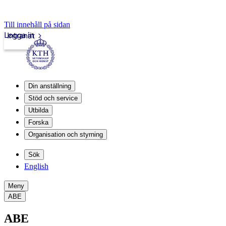
Till innehåll på sidan
Logga in
Intranät
Din anställning
Stöd och service
Utbilda
Forska
Organisation och styrning
Sök
English
Meny
ABE
ABE