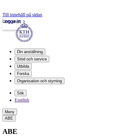
Till innehåll på sidan
Logga in
Intranät
Din anställning
Stöd och service
Utbilda
Forska
Organisation och styrning
Sök
English
Meny
ABE
ABE