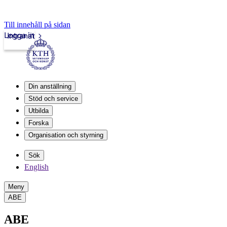
Till innehåll på sidan
Logga in
Intranät
Din anställning
Stöd och service
Utbilda
Forska
Organisation och styrning
Sök
English
Meny
ABE
ABE