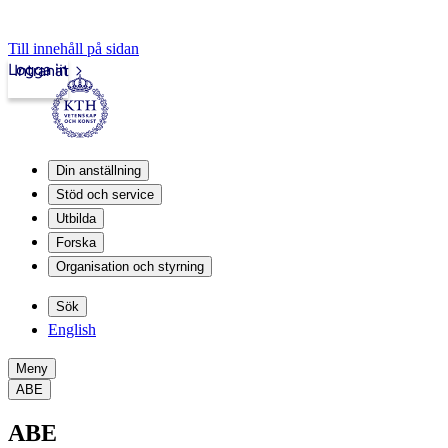
Till innehåll på sidan
Logga in
Intranät
Din anställning
Stöd och service
Utbilda
Forska
Organisation och styrning
Sök
English
Meny
ABE
ABE