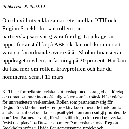
Publicerad 2026-02-12
Om du vill utveckla samarbetet mellan KTH och
Region Stockholm kan rollen som
partnerskapsansvarig vara för dig. Uppdraget är
öppet för anställda på ABE-skolan och kommer att
vara ett förordnande över två år. Skolan finansierar
uppdraget med en omfattning på 20 procent. Här kan
du läsa mer om rollen, kravprofilen och hur du
nominerar, senast 11 mars.
KTH har formella strategiska partnerskap med stora globala företag
och organisationer inom offentlig sektor som har särskild betydelse
för universitetets verksamhet. Rollen som partneransvarig för
Region Stockholm innebär en proaktiv koordinerande funktion för
att öka samarbetet och kunskapsutbytet inom ömsesidigt prioriterade
områden. Partneransvarig förväntas tillbringa cirka en dag i veckan
fysiskt på plats hos lärosätets partner. Partnerskapet med Region
Stockholm syftar till både fler gemensamma projekt och