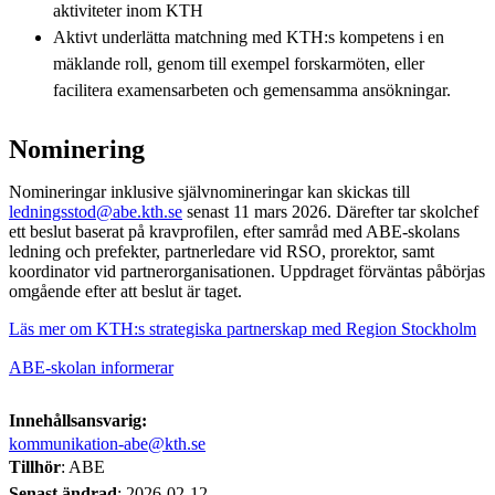
aktiviteter inom KTH
Aktivt underlätta matchning med KTH:s kompetens i en
mäklande roll, genom till exempel forskarmöten, eller
facilitera examensarbeten och gemensamma ansökningar.
Nominering
Nomineringar inklusive självnomineringar kan skickas till
ledningsstod@abe.kth.se
senast 11 mars 2026. Därefter tar skolchef
ett beslut baserat på kravprofilen, efter samråd med ABE-skolans
ledning och prefekter, partnerledare vid RSO, prorektor, samt
koordinator vid partnerorganisationen. Uppdraget förväntas påbörjas
omgående efter att beslut är taget.
Läs mer om KTH:s strategiska partnerskap med Region Stockholm
ABE-skolan informerar
Innehållsansvarig:
kommunikation-abe@kth.se
Tillhör
: ABE
Senast ändrad
:
2026-02-12