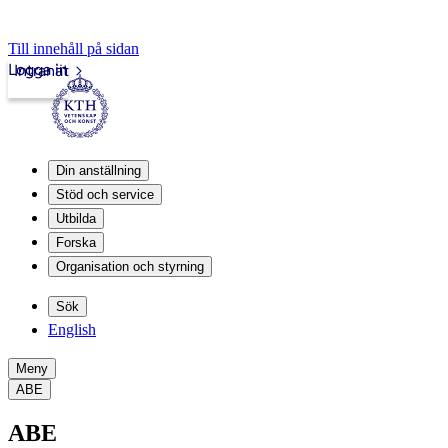
Till innehåll på sidan
Logga in
Intranät
Din anställning
Stöd och service
Utbilda
Forska
Organisation och styrning
Sök
English
Meny
ABE
ABE