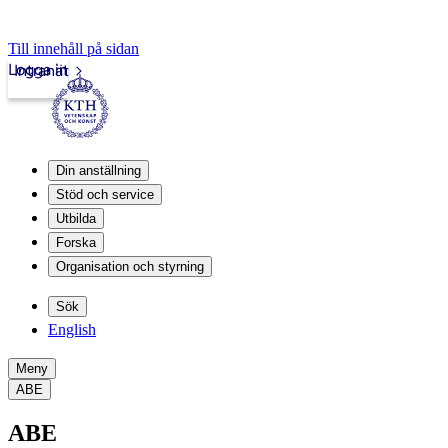
Till innehåll på sidan
Logga in
Intranät
Din anställning
Stöd och service
Utbilda
Forska
Organisation och styrning
Sök
English
Meny
ABE
ABE