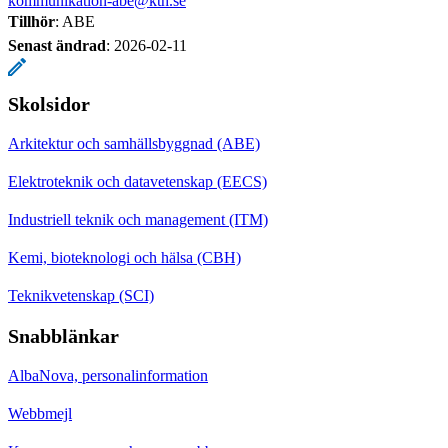
kommunikation-abe@kth.se
Tillhör
: ABE
Senast ändrad
:
2026-02-11
Skolsidor
Arkitektur och samhällsbyggnad (ABE)
Elektroteknik och datavetenskap (EECS)
Industriell teknik och management (ITM)
Kemi, bioteknologi och hälsa (CBH)
Teknikvetenskap (SCI)
Snabblänkar
AlbaNova, personalinformation
Webbmejl