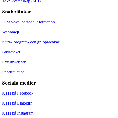
Teknikvetenskap (SCI)
Snabblänkar
AlbaNova, personalinformation
Webbmejl
Kurs-, program- och gruppwebbar
Biblioteket
Externwebben
I nödsituation
Sociala medier
KTH på Facebook
KTH på LinkedIn
KTH på Instagram