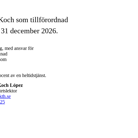
 Koch som tillförordnad
ll 31 december 2026.
ig, med ansvar för
dnad
 som
ent av en heltidstjänst.
Koch López
tetslektor
th.se
25