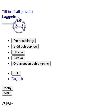
Till innehåll på sidan
Logga in
Intranät
Din anställning
Stöd och service
Utbilda
Forska
Organisation och styrning
Sök
English
Meny
ABE
ABE