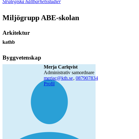
Strategiska hållbarhetsstudier
Miljögrupp ABE-skolan
Arkitektur
kathb
Byggvetenskap
Merja Carlqvist
administrativ samordnare
merjac@kth.se
,
08790
7834
Profil