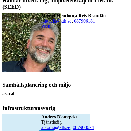
Hållbar utveckling, miljövetenskap och teknik
(SEED)
Miguel Mendonça Reis Brandão
miguelb@kth.se
,
08790
6181
Profil
Samhällsplanering och miljö
asacal
Infrastrukturansvarig
Anders Blomqvist
tjänstledig
ablomq@kth.se
,
08790
8674