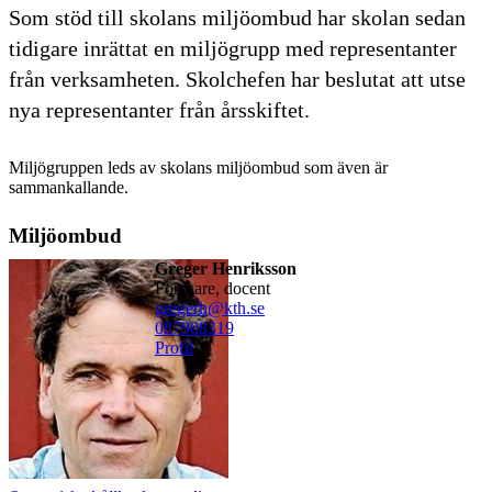
Som stöd till skolans miljöombud har skolan sedan
tidigare inrättat en miljögrupp med representanter
från verksamheten. Skolchefen har beslutat att utse
nya representanter från årsskiftet.
Miljögruppen leds av skolans miljöombud som även är
sammankallande.
Miljöombud
Greger Henriksson
forskare, docent
gregerh@kth.se
08790
8319
Profil