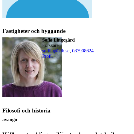
Fastigheter och byggande
Sofia Lingegård
forskare
sofilin@kth.se
,
08790
8624
Profil
Filosofi och historia
avango