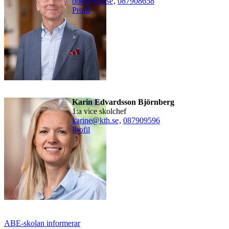
bber@kth.se
,
08790
8658
Profil
Karin Edvardsson Björnberg
1:a vice skolchef
karine@kth.se
,
08790
9596
Profil
ABE-skolan informerar