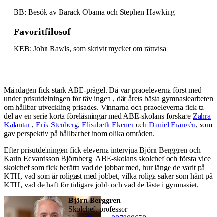
BB: Besök av Barack Obama och Stephen Hawking
Favoritfilosof
KEB: John Rawls, som skrivit mycket om rättvisa
Måndagen fick stark ABE-prägel. Då var praoeleverna först med
under prisutdelningen för tävlingen , där årets bästa gymnasiearbeten
om hållbar utveckling prisades. Vinnarna och praoeleverna fick ta
del av en serie korta föreläsningar med ABE-skolans forskare
Zahra
Kalantari
,
Erik Stenberg
,
Elisabeth Ekener
och
Daniel Franzén
, som
gav perspektiv på hållbarhet inom olika områden.
Efter prisutdelningen fick eleverna intervjua Björn Berggren och
Karin Edvardsson Björnberg, ABE-skolans skolchef och första vice
skolchef som fick berätta vad de jobbar med, hur länge de varit på
KTH, vad som är roligast med jobbet, vilka roliga saker som hänt på
KTH, vad de haft för tidigare jobb och vad de läste i gymnasiet.
Björn Berggren
skolchef, professor