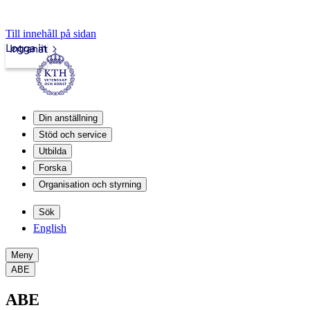
Till innehåll på sidan
Logga in
Intranät
Din anställning
Stöd och service
Utbilda
Forska
Organisation och styrning
Sök
English
Meny
ABE
ABE