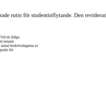
erade rutin för studentinflytande. Den revidera
 Vid de årliga
id senaste
d annat beskrivningarna av
gande för