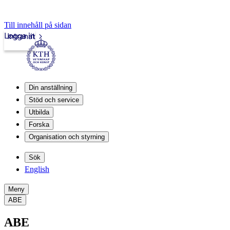
Till innehåll på sidan
Logga in
Intranät
Din anställning
Stöd och service
Utbilda
Forska
Organisation och styrning
Sök
English
Meny
ABE
ABE