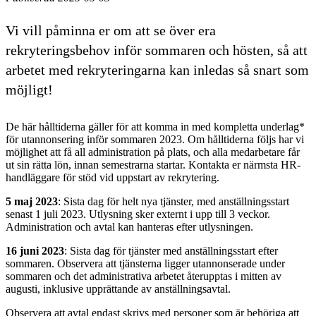
Vi vill påminna er om att se över era
rekryteringsbehov inför sommaren och hösten, så att
arbetet med rekryteringarna kan inledas så snart som
möjligt!
De här hålltiderna gäller för att komma in med kompletta underlag*
för utannonsering inför sommaren 2023. Om hålltiderna följs har vi
möjlighet att få all administration på plats, och alla medarbetare får
ut sin rätta lön, innan semestrarna startar. Kontakta er närmsta HR-
handläggare för stöd vid uppstart av rekrytering.
5 maj 2023
: Sista dag för helt nya tjänster, med anställningsstart
senast 1 juli 2023. Utlysning sker externt i upp till 3 veckor.
Administration och avtal kan hanteras efter utlysningen.
16 juni 2023
: Sista dag för tjänster med anställningsstart efter
sommaren. Observera att tjänsterna ligger utannonserade under
sommaren och det administrativa arbetet återupptas i mitten av
augusti, inklusive upprättande av anställningsavtal.
Observera att avtal endast skrivs med personer som är behöriga att