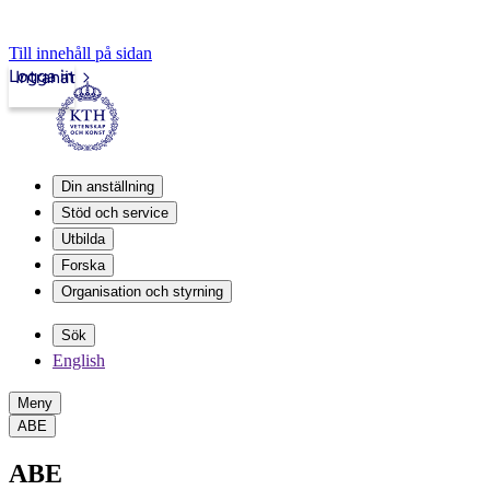
Till innehåll på sidan
Logga in
Intranät
Din anställning
Stöd och service
Utbilda
Forska
Organisation och styrning
Sök
English
Meny
ABE
ABE