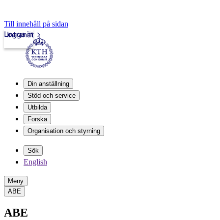
Till innehåll på sidan
Logga in
Intranät
Din anställning
Stöd och service
Utbilda
Forska
Organisation och styrning
Sök
English
Meny
ABE
ABE