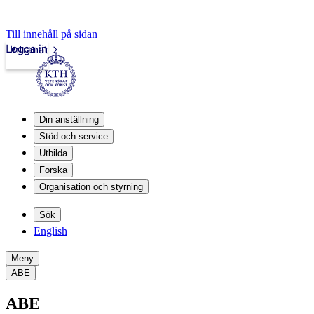
Till innehåll på sidan
Logga in
Intranät
Din anställning
Stöd och service
Utbilda
Forska
Organisation och styrning
Sök
English
Meny
ABE
ABE