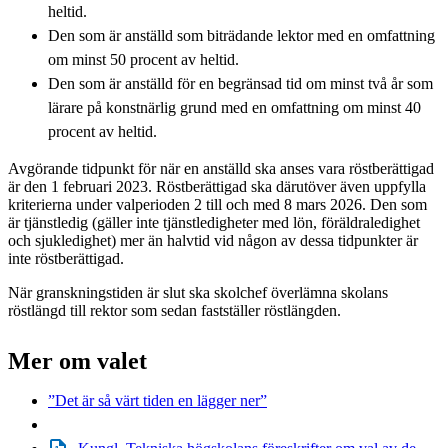
heltid.
Den som är anställd som biträdande lektor med en omfattning
om minst 50 procent av heltid.
Den som är anställd för en begränsad tid om minst två år som
lärare på konstnärlig grund med en omfattning om minst 40
procent av heltid.
Avgörande tidpunkt för när en anställd ska anses vara röstberättigad
är den 1 februari 2023. Röstberättigad ska därutöver även uppfylla
kriterierna under valperioden 2 till och med 8 mars 2026. Den som
är tjänstledig (gäller inte tjänstledigheter med lön, föräldraledighet
och sjukledighet) mer än halvtid vid någon av dessa tidpunkter är
inte röstberättigad.
När granskningstiden är slut ska skolchef överlämna skolans
röstlängd till rektor som sedan fastställer röstlängden.
Mer om valet
”Det är så värt tiden en lägger ner”