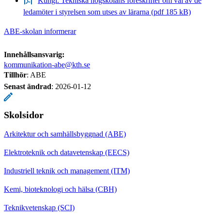
Kungl. Tekniska högskolans föreskrifter om val av de
ledamöter i styrelsen som utses av lärarna (pdf 185 kB)
ABE-skolan informerar
Innehållsansvarig:
kommunikation-abe@kth.se
Tillhör
: ABE
Senast ändrad
:
2026-01-12
Skolsidor
Arkitektur och samhällsbyggnad (ABE)
Elektroteknik och datavetenskap (EECS)
Industriell teknik och management (ITM)
Kemi, bioteknologi och hälsa (CBH)
Teknikvetenskap (SCI)