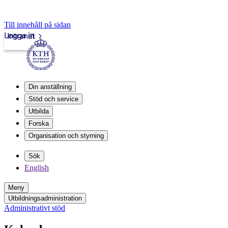
Till innehåll på sidan
Logga in
Intranät
Din anställning
Stöd och service
Utbilda
Forska
Organisation och styrning
Sök
English
Meny
Utbildningsadministration
Administrativt stöd