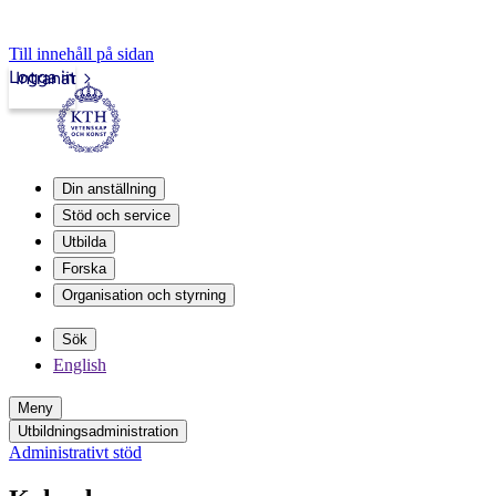
Till innehåll på sidan
Logga in
Intranät
Din anställning
Stöd och service
Utbilda
Forska
Organisation och styrning
Sök
English
Meny
Utbildningsadministration
Administrativt stöd