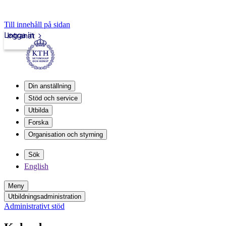
Till innehåll på sidan
Logga in
Intranät
Din anställning
Stöd och service
Utbilda
Forska
Organisation och styrning
Sök
English
Meny
Utbildningsadministration
Administrativt stöd