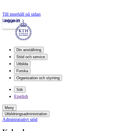
Till innehåll på sidan
Logga in
Intranät
Din anställning
Stöd och service
Utbilda
Forska
Organisation och styrning
Sök
English
Meny
Utbildningsadministration
Administrativt stöd