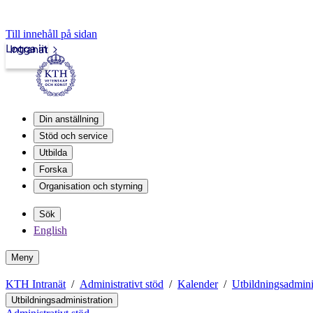
Till innehåll på sidan
Logga in
Intranät
Din anställning
Stöd och service
Utbilda
Forska
Organisation och styrning
Sök
English
Meny
KTH Intranät
Administrativt stöd
Kalender
Utbildningsadmini
Utbildningsadministration