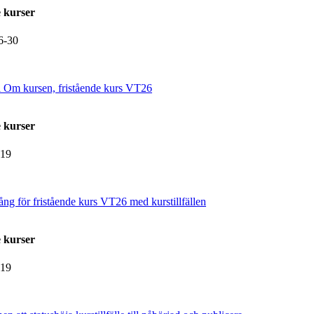
 kurser
6-30
er i Om kursen, fristående kurs VT26
 kurser
-19
ång för fristående kurs VT26 med kurstillfällen
 kurser
-19