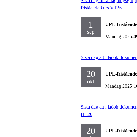
Sista dag för antagningsgruppe
fristående kurs VT26
1
UPL-fristående
sep
Måndag 2025-0
Sista dag att i ladok dokum
20
UPL-fristående
okt
Måndag 2025-1
Sista dag att i ladok dokume
HT26
20
UPL-fristående