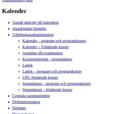
Administrativt stöd
Kalender
Anmäl aktivitet till kalendern
Akademiska högtider
Utbildningsadministration
Kalender – program och programkurser
Kalender – Fristående kurser
Anmälan till examination
Kursregistrering - programkurs
Ladok
Ladok – program och programkurser
UPL-fristående kurser
Stoppdatum – program och programkurser
Stoppdatum – fristående kurser
Centrala sammanträden
Driftsinformation
Debatter