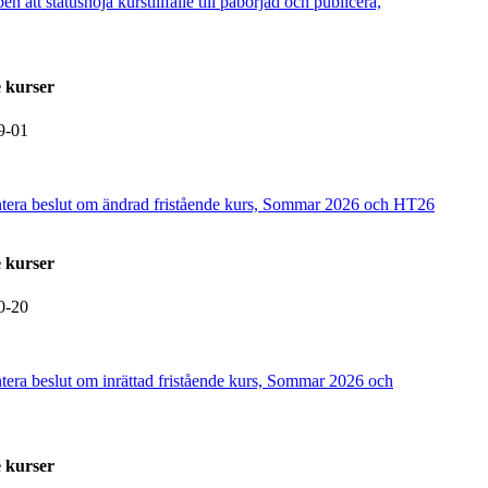
n att statushöja kurstillfälle till påbörjad och publicera,
 kurser
9-01
entera beslut om ändrad fristående kurs, Sommar 2026 och HT26
 kurser
0-20
ntera beslut om inrättad fristående kurs, Sommar 2026 och
 kurser