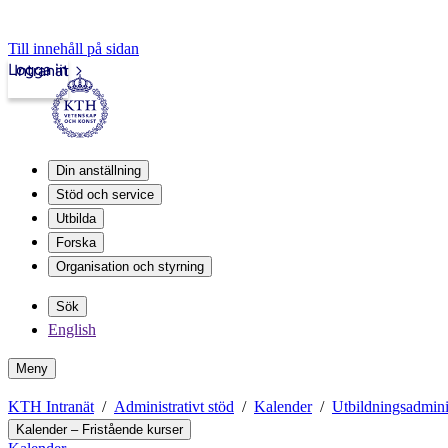
Till innehåll på sidan
Logga in
Intranät
Din anställning
Stöd och service
Utbilda
Forska
Organisation och styrning
Sök
English
Meny
KTH Intranät
Administrativt stöd
Kalender
Utbildningsadmini
Kalender – Fristående kurser