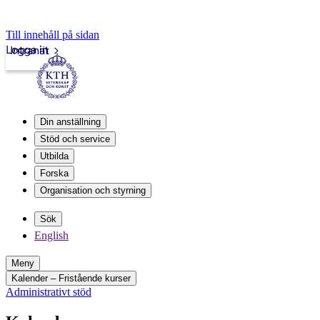
Till innehåll på sidan
Logga in
Intranät
Din anställning
Stöd och service
Utbilda
Forska
Organisation och styrning
Sök
English
Meny
Kalender – Fristående kurser
Administrativt stöd