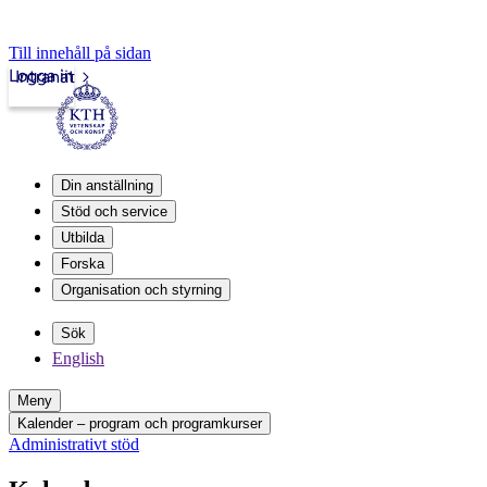
Till innehåll på sidan
Logga in
Intranät
Din anställning
Stöd och service
Utbilda
Forska
Organisation och styrning
Sök
English
Meny
Kalender – program och programkurser
Administrativt stöd