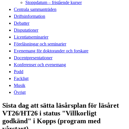
Stoppdatum – fristående kurser
Centrala sammanträden
Driftsinformation
Debatter
Disputationer
Licentiatseminarier
Föreläsningar och seminarier
Evenemang för doktorander och forskare
Docentpresentationer
Konferenser och evenemang
Podd
Fackligt
Musik
Övrigt
Sista dag att sätta läsårsplan för läsåret
VT26/HT26 i status "Villkorligt
godkänd" i Kopps (program med
vårstart)