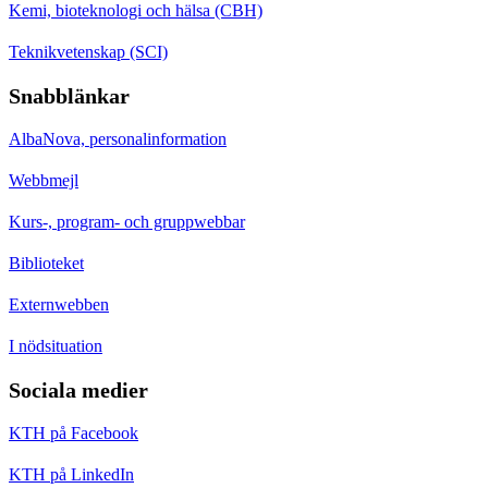
Kemi, bioteknologi och hälsa (CBH)
Teknikvetenskap (SCI)
Snabblänkar
AlbaNova, personalinformation
Webbmejl
Kurs-, program- och gruppwebbar
Biblioteket
Externwebben
I nödsituation
Sociala medier
KTH på Facebook
KTH på LinkedIn