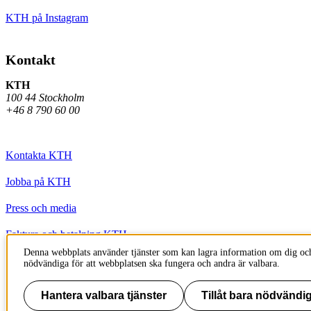
KTH på Instagram
Kontakt
KTH
100 44 Stockholm
+46 8 790 60 00
Kontakta KTH
Jobba på KTH
Press och media
Faktura och betalning KTH
Denna webbplats använder tjänster som kan lagra information om dig och
Om KTH:s webbplatser
nödvändiga för att webbplatsen ska fungera och andra är valbara.
Tillgänglighetsredogörelse
Hantera valbara tjänster
Tillåt bara nödvändig