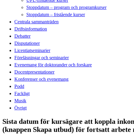
UPL-fristående kurser
Stoppdatum – program och programkurser
Stoppdatum – fristående kurser
Centrala sammanträden
Driftsinformation
Debatter
Disputationer
Licentiatseminarier
Föreläsningar och seminarier
Evenemang för doktorander och forskare
Docentpresentationer
Konferenser och evenemang
Podd
Fackligt
Musik
Övrigt
Sista datum för kursägare att koppla inkomna
(knappen Skapa utbud) för fortsatt arbete 