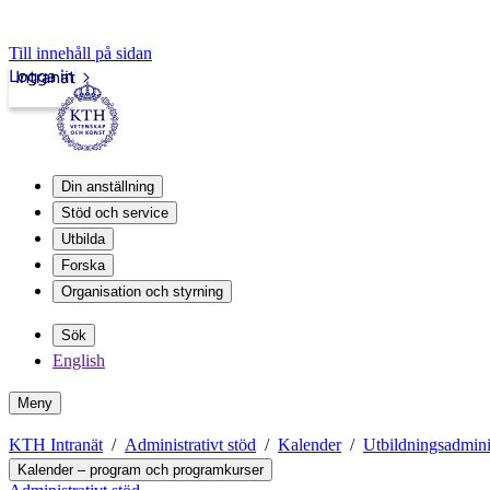
Till innehåll på sidan
Logga in
Intranät
Din anställning
Stöd och service
Utbilda
Forska
Organisation och styrning
Sök
English
Meny
KTH Intranät
Administrativt stöd
Kalender
Utbildningsadmini
Kalender – program och programkurser