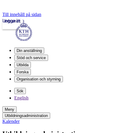
Till innehåll på sidan
Logga in
Intranät
Din anställning
Stöd och service
Utbilda
Forska
Organisation och styrning
Sök
English
Meny
Utbildningsadministration
Kalender