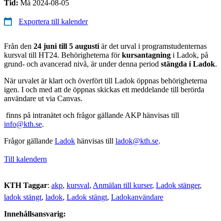
Tid:
Må 2024-08-05
Exportera till kalender
Från den
24 juni till 5 augusti
är det urval i programstudenternas
kursval till HT24. Behörigheterna för
kursantagning
i Ladok, på
grund- och avancerad nivå, är under denna period
stängda i Ladok
.
När urvalet är klart och överfört till Ladok öppnas behörigheterna
igen. I och med att de öppnas skickas ett meddelande till berörda
användare ut via Canvas.
finns på intranätet och frågor gällande AKP hänvisas till
info@kth.se
.
Frågor gällande
Ladok
hänvisas till
ladok@kth.se
.
Till kalendern
KTH Taggar
:
akp
kursval
Anmälan till kurser
Ladok stänger
ladok stängt
ladok
Ladok stängt
Ladokanvändare
Innehållsansvarig: