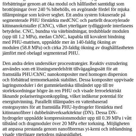
förbättringar genom att öka modul och hållfasthet samtidigt som
brottöjningar över 240 % bibehölls, en avgörande fördel för mjuka
tillämpningar som kräver seghet. Ett andra system fokuserade på
segmenterade PHU förstärkta medCNC och partiellt deacetylerade
kitinnanokristaller (ChNC), vilket ytterligare tydliggjorde interfasens
betydelse. CNC, bundna via vätebindningar, tredubblade modulen
(upp till 1.2 MPa), medan ChNC, kapabla till kovalent bindning
med PHU-matrisen, uppnådde mer än 140-faldig ökning av
modulen (58.8 MPa) och cirka 20-faldig ökning av draghållfastheten
jämfört med obelagd segmenterad PHU.
Den andra delen undersöker processtrategier. Reaktiv extrudering
användes som ett lösningsmedelsfritt tillvägagångssätt för att
framställa PHU/ChNC nanokompositer med homogen dispersion
och förbättrad termomekanisk stabilitet. Dessa kompositer uppvisade
lagringsmoduler i det gummielastiska tillståndet upp till tre
storleksordningar högre än ren PHU och visade ferroelektriskt
liknande polariseringsomkoppling, vilket indikerar potential för
energiutvinning. Parallellt tillämpades en vattenbaserad
enstegssyntes för att framställa PHU-hydrogeler förstärkta med
kitinnanofibrer i dubbelnätverksarkitektur (DN). Dessa DN-
hydrogeler uppnådde kompressionsmoduler upp till 0.39 MPa i vått
tillstånd och dragmoduler över 20 MPa efter torkning. Möjligheten
att anpassa prestanda genom nanofibrernas yt-kemi och inblandning
visade ytterligare metodens mångsidighet.