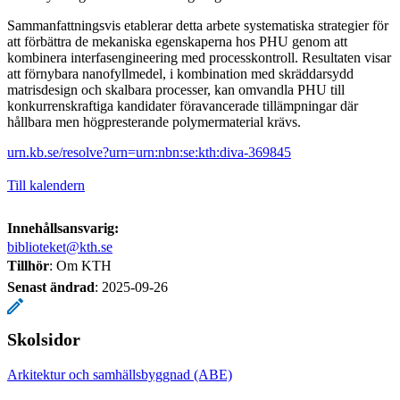
Sammanfattningsvis etablerar detta arbete systematiska strategier för
att förbättra de mekaniska egenskaperna hos PHU genom att
kombinera interfasengineering med processkontroll. Resultaten visar
att förnybara nanofyllmedel, i kombination med skräddarsydd
matrisdesign och skalbara processer, kan omvandla PHU till
konkurrenskraftiga kandidater föravancerade tillämpningar där
hållbara men högpresterande polymermaterial krävs.
urn.kb.se/resolve?urn=urn:nbn:se:kth:diva-369845
Till kalendern
Innehållsansvarig:
biblioteket@kth.se
Tillhör
: Om KTH
Senast ändrad
:
2025-09-26
Skolsidor
Arkitektur och samhällsbyggnad (ABE)