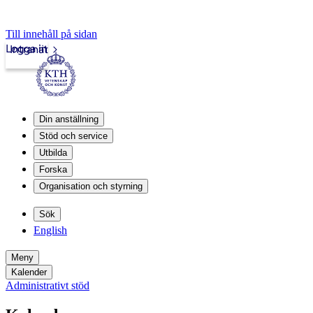
Till innehåll på sidan
Logga in
Intranät
Din anställning
Stöd och service
Utbilda
Forska
Organisation och styrning
Sök
English
Meny
Kalender
Administrativt stöd