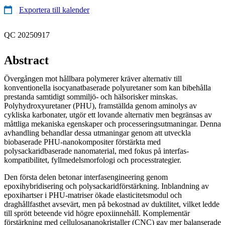
Exportera till kalender
QC 20250917
Abstract
Övergången mot hållbara polymerer kräver alternativ till
konventionella isocyanatbaserade polyuretaner som kan bibehålla
prestanda samtidigt sommiljö- och hälsorisker minskas.
Polyhydroxyuretaner (PHU), framställda genom aminolys av
cykliska karbonater, utgör ett lovande alternativ men begränsas av
måttliga mekaniska egenskaper och processeringsutmaningar. Denna
avhandling behandlar dessa utmaningar genom att utveckla
biobaserade PHU-nanokompositer förstärkta med
polysackaridbaserade nanomaterial, med fokus på interfas-
kompatibilitet, fyllmedelsmorfologi och processtrategier.
Den första delen betonar interfasengineering genom
epoxihybridisering och polysackaridförstärkning. Inblandning av
epoxihartser i PHU-matriser ökade elasticitetsmodul och
draghållfasthet avsevärt, men på bekostnad av duktilitet, vilket ledde
till sprött beteende vid högre epoxiinnehåll. Komplementär
förstärkning med cellulosananokristaller (CNC) gav mer balanserade