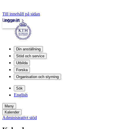
Till innehåll på sidan
Logga in
Intranät
Din anställning
Stöd och service
Utbilda
Forska
Organisation och styrning
Sök
English
Meny
Kalender
Administrativt stöd