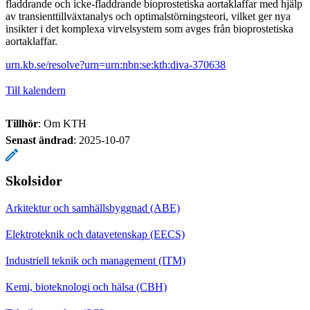
fladdrande och icke-fladdrande bioprostetiska aortaklaffar med hjälp
av transienttillväxtanalys och optimalstörningsteori, vilket ger nya
insikter i det komplexa virvelsystem som avges från bioprostetiska
aortaklaffar.
urn.kb.se/resolve?urn=urn:nbn:se:kth:diva-370638
Till kalendern
Tillhör
: Om KTH
Senast ändrad
:
2025-10-07
Skolsidor
Arkitektur och samhällsbyggnad (ABE)
Elektroteknik och datavetenskap (EECS)
Industriell teknik och management (ITM)
Kemi, bioteknologi och hälsa (CBH)