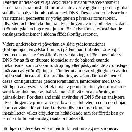
Därefter undersöker vi självexciterade instabilitetsmekanismer i
laminära separationsbubblor orsakade av ytvågigheter genom global
stabilitetsanalys i kombination med DNS. Dessa studier belyser hur
variationer i geometrin av ytvågigheten påverkar formationen,
tillväxten och den icke-linjära utvecklingen av instabiliteter i sådana
strömningsfall och ger en djupare förståelse för självförstärkande
omslagsmekanismer i sådana flödeskonfigurationer.
Vidare undersöker vi påverkan av släta ytdeformationer
(förhöjningar, engelska 'humps') på laminärt-turbulent omslag i
tredimensionella gränsskikt över svepta vingar. Först använder vi
DNS för att få en djupare förståelse av de bakomliggande
mekanismer som orsakar fördröjning eller påskyndande av omslaget
i närvaro av ytförhöjningar. Därefter utvärderar vi giltigheten av den
linjära stabilitetsteorin för prediktering av sekundärinstabiliteter i
dessa konfigurationer genom kvantitativa jämförelser med DNS.
Slutligen analyserar vi effekterna av geometrin hos ytdeformationer
samt kombinationer av två sådana på tillväxten av störningar i
gränsskiktet. För detta ändamål använder vi DNS för att analysera
utvecklingen av primära ‘crossflow'-instabiliteter, medan den linjära
teorin används för att karakterisera tillväxten av sekundära
instabiliteter, vilket erbjuder en heltäckande ram för förståelsen av
laminär-turbulent omslag i sådana flödesfall.
Slutligen undersöker vi laminär-turbulent omslag nedströms av