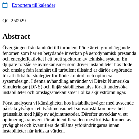
Exportera till kalender
QC 250929
Abstract
Övergången från laminärt till turbulent flöde är ett grundläggande
fenomen som har en betydande inverkan på aerodynamisk prestanda
och energieffektivitet i ett brett spektrum av tekniska system. En
djupare förståelse avmekanismer som driver instabiliteter hos flöde
och omslag från laminärt till turbulent tillstånd är därför avgörande
för att förbättra strategier för flödeskontroll och optimera
systemdesign. I denna avhandling använder vi Direkt Numeriska
Simuleringar (DNS) och linjär stabilitetsanalys för att undersöka
instabiliteter och omslagssmekanismer i olika skjuvströmningar.
Först analysera vi känsligheten hos instabilitetsvågor med avseende
på släta ytvågor i ett tvådimensionellt subsoniskt kompressibelt
gränsskikt med hjälp av adjointmetoder. Därefter utvecklar vi ett
optimerings ramverk för att identifiera den mest kritiska formen av
ytvågighet och kvantifiera de tillåtna ytförändringarna innan
instabiliteter når kritiska värden.