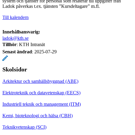
system och tjänster för personal som relaterar till uppgifter från
Ladok påverkas t.ex. tjänsten ”Kursdeltagare” m.fl.
Till kalendern
Innehållsansvarig:
ladok@kth.se
Tillhör
: KTH Intranät
Senast ändrad
:
2025-07-29
Skolsidor
Arkitektur och samhällsbyggnad (ABE)
Elektroteknik och datavetenskap (EECS)
Industriell teknik och management (ITM)
Kemi, bioteknologi och hälsa (CBH)
Teknikvetenskap (SCI)