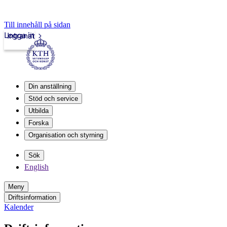
Till innehåll på sidan
Logga in
Intranät
Din anställning
Stöd och service
Utbilda
Forska
Organisation och styrning
Sök
English
Meny
Driftsinformation
Kalender