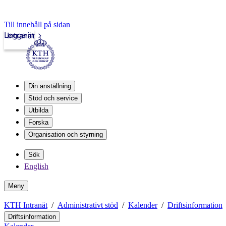
Till innehåll på sidan
Logga in
Intranät
Din anställning
Stöd och service
Utbilda
Forska
Organisation och styrning
Sök
English
Meny
KTH Intranät
Administrativt stöd
Kalender
Driftsinformation
Driftsinformation