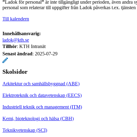
”
Ladok för personal
”
är inte tillgängligt under perioden, även andra s
personal som relaterar till uppgifter från Ladok påverkas t.ex. tjänste
Till kalendern
Innehållsansvarig:
ladok@kth.se
Tillhör
: KTH Intranät
Senast ändrad
:
2025-07-29
Skolsidor
Arkitektur och samhällsbyggnad (ABE)
Elektroteknik och datavetenskap (EECS)
Industriell teknik och management (ITM)
Kemi, bioteknologi och hälsa (CBH)
Teknikvetenskap (SCI)