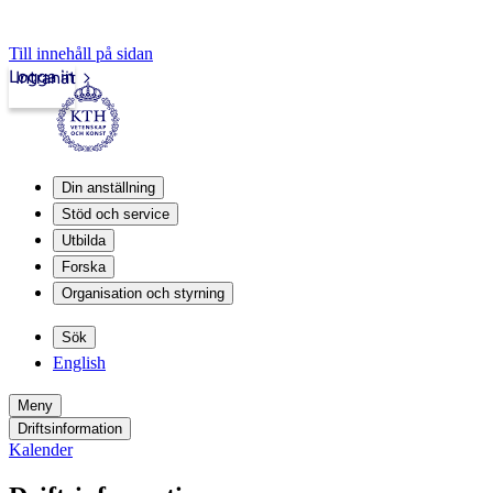
Till innehåll på sidan
Logga in
Intranät
Din anställning
Stöd och service
Utbilda
Forska
Organisation och styrning
Sök
English
Meny
Driftsinformation
Kalender