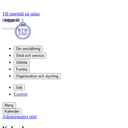
Till innehåll på sidan
Logga in
Intranät
Din anställning
Stöd och service
Utbilda
Forska
Organisation och styrning
Sök
English
Meny
Kalender
Administrativt stöd