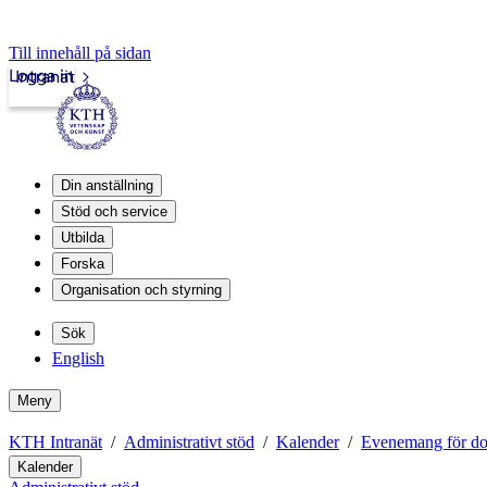
Till innehåll på sidan
Logga in
Intranät
Din anställning
Stöd och service
Utbilda
Forska
Organisation och styrning
Sök
English
Meny
KTH Intranät
Administrativt stöd
Kalender
Evenemang för dok
Kalender