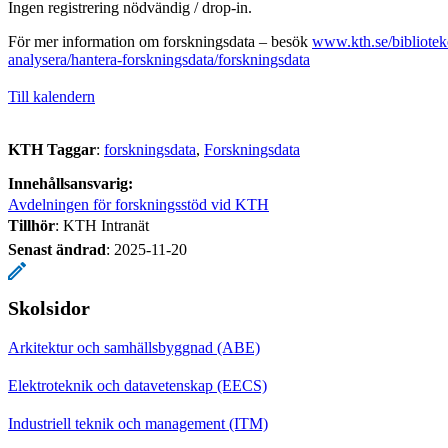
Ingen registrering nödvändig / drop-in.
För mer information om forskningsdata – besök
www.kth.se/biblioteke
analysera/hantera-forskningsdata/forskningsdata
Till kalendern
KTH Taggar
:
forskningsdata
Forskningsdata
Innehållsansvarig:
Avdelningen för forskningsstöd vid KTH
Tillhör
: KTH Intranät
Senast ändrad
:
2025-11-20
Skolsidor
Arkitektur och samhällsbyggnad (ABE)
Elektroteknik och datavetenskap (EECS)
Industriell teknik och management (ITM)