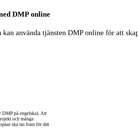
 med DMP online
 kan använda tjänsten DMP online för att ska
er DMP på engelska). Att
sprojekt och många
plan ska tas fram för ditt