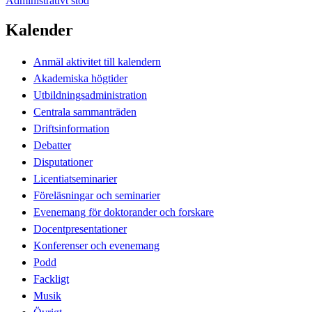
Administrativt stöd
Kalender
Anmäl aktivitet till kalendern
Akademiska högtider
Utbildningsadministration
Centrala sammanträden
Driftsinformation
Debatter
Disputationer
Licentiatseminarier
Föreläsningar och seminarier
Evenemang för doktorander och forskare
Docentpresentationer
Konferenser och evenemang
Podd
Fackligt
Musik