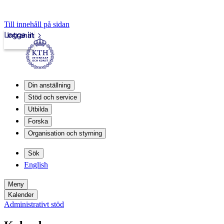
Till innehåll på sidan
Logga in
Intranät
Din anställning
Stöd och service
Utbilda
Forska
Organisation och styrning
Sök
English
Meny
Kalender
Administrativt stöd