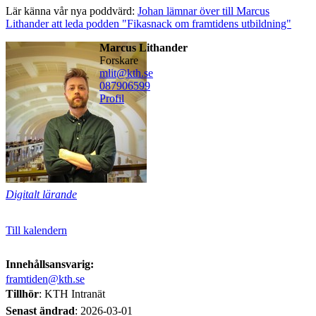
Lär känna vår nya poddvärd:
Johan lämnar över till Marcus
Lithander att leda podden "Fikasnack om framtidens utbildning"
Marcus Lithander
forskare
mlit@kth.se
08790
6599
Profil
Digitalt lärande
Till kalendern
Innehållsansvarig:
framtiden@kth.se
Tillhör
: KTH Intranät
Senast ändrad
:
2026-03-01