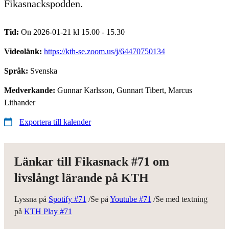
Fikasnackspodden.
Tid:
On 2026-01-21 kl 15.00 - 15.30
Videolänk:
https://kth-se.zoom.us/j/64470750134
Språk:
Svenska
Medverkande:
Gunnar Karlsson, Gunnart Tibert, Marcus
Lithander
Exportera till kalender
Länkar till Fikasnack #71 om
livslångt lärande på KTH
Lyssna på
Spotify #71
/Se på
Youtube #71
/Se med textning
på
KTH Play #71