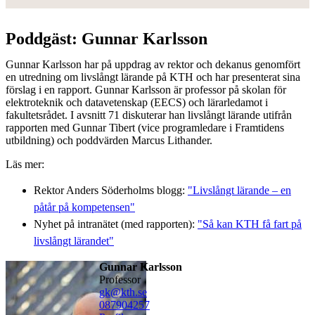
Poddgäst: Gunnar Karlsson
Gunnar Karlsson har på uppdrag av rektor och dekanus genomfört
en utredning om livslångt lärande på KTH och har presenterat sina
förslag i en rapport. Gunnar Karlsson är professor på skolan för
elektroteknik och datavetenskap (EECS) och lärarledamot i
fakultetsrådet. I avsnitt 71 diskuterar han livslångt lärande utifrån
rapporten med Gunnar Tibert (vice programledare i Framtidens
utbildning) och poddvärden Marcus Lithander.
Läs mer:
Rektor Anders Söderholms blogg:
"Livslångt lärande – en
påtår på kompetensen"
Nyhet på intranätet (med rapporten):
"Så kan KTH få fart på
livslångt lärandet"
Gunnar Karlsson
professor
gk@kth.se
08790
4257