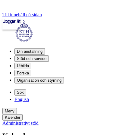
Till innehåll på sidan
Logga in
Intranät
Din anställning
Stöd och service
Utbilda
Forska
Organisation och styrning
Sök
English
Meny
Kalender
Administrativt stöd