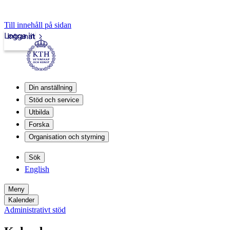
Till innehåll på sidan
Logga in
Intranät
Din anställning
Stöd och service
Utbilda
Forska
Organisation och styrning
Sök
English
Meny
Kalender
Administrativt stöd