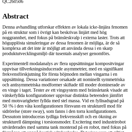
QC260506
Abstract
Denna avhandling utforskar effekten av lokala icke-linjära fenomen
på en struktur som i övrigt kan beskrivas linjärt med hög
noggrannhet, med fokus på bränsleskvalp i externa laster. Trots att
högupplösta simuleringar av dessa fenomen är möjliga, är de så
komplexa att det inte är möjligt att använda dessa i en skarp
produktutvecklingsmiljö där tusentals analyser genomförs.
Experimentell modalanalys av flera uppsättningar kompositvingar
uppvisar tillverkningsinducerade asymmetrier, med en signifikant
frekvensförskjutning för första böjmoden mellan vingarna i en
uppsättning. Dessa variationer orsakade att nominellt symmetriska
och antisymmetriska modformer skiftade till moder dominerade av
en vinge i taget. Tester av ett vingsystem med bränsletank visade att
vätskefyllda konfigurationer uppvisar distinkta beteenden jämfört
med motsvarigheter fyllda med stel massa. Vid en fyllnadsgrad på
50 \% i den våta konfigurationen försvann en strukturell mod för
sidrörelse (store sway), som fanns i den torra konfigurationen.
Dessutom introduceras tydliga frekvensskift och en ökning av
strukturell dämpning i torsionsmoder. Excitering med industrirobot
utvärderades med samma tank monterad på en robot, med fokus på