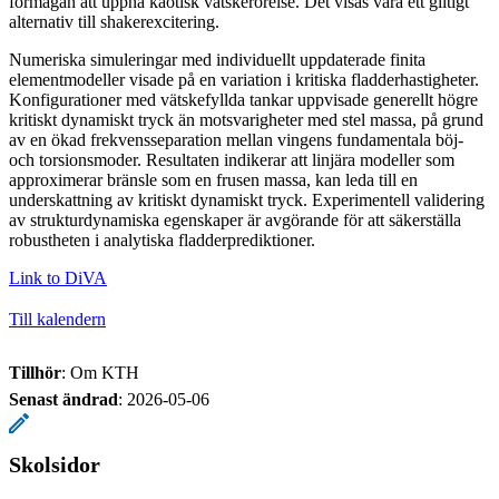
förmågan att uppnå kaotisk vätskerörelse. Det visas vara ett giltigt
alternativ till shakerexcitering.
Numeriska simuleringar med individuellt uppdaterade finita
elementmodeller visade på en variation i kritiska fladderhastigheter.
Konfigurationer med vätskefyllda tankar uppvisade generellt högre
kritiskt dynamiskt tryck än motsvarigheter med stel massa, på grund
av en ökad frekvensseparation mellan vingens fundamentala böj-
och torsionsmoder. Resultaten indikerar att linjära modeller som
approximerar bränsle som en frusen massa, kan leda till en
underskattning av kritiskt dynamiskt tryck. Experimentell validering
av strukturdynamiska egenskaper är avgörande för att säkerställa
robustheten i analytiska fladderprediktioner.
Link to DiVA
Till kalendern
Tillhör
: Om KTH
Senast ändrad
:
2026-05-06
Skolsidor