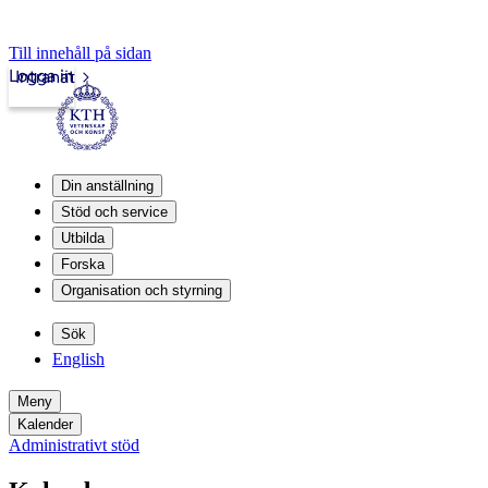
Till innehåll på sidan
Logga in
Intranät
Din anställning
Stöd och service
Utbilda
Forska
Organisation och styrning
Sök
English
Meny
Kalender
Administrativt stöd