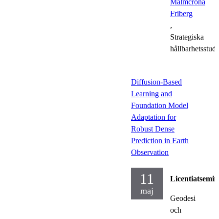
Malmcrona
Friberg
,
Strategiska
hållbarhetsstudi
Diffusion-Based
Learning and
Foundation Model
Adaptation for
Robust Dense
Prediction in Earth
Observation
11
Licentiatsemin
maj
Geodesi
och