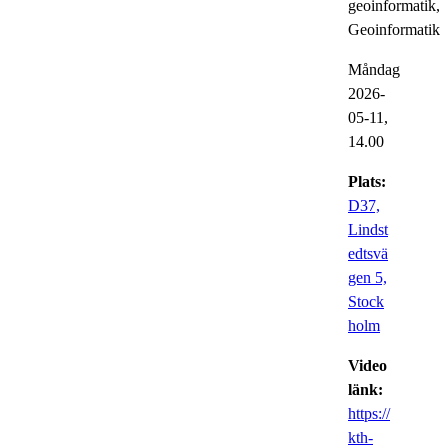
geoinformatik,
Geoinformatik
Måndag
2026-
05-11,
14.00
Plats:
D37,
Lindst
edtsvä
gen 5,
Stock
holm
Video
länk:
https://
kth-