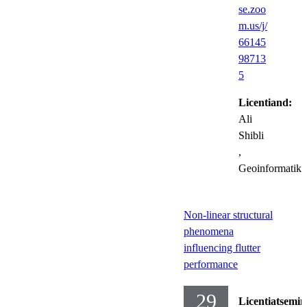
se.zoo
m.us/j/
66145
98713
5
Licentiand:
Ali
Shibli
,
Geoinformatik
Non-linear structural
phenomena
influencing flutter
performance
29
Licentiatsemin