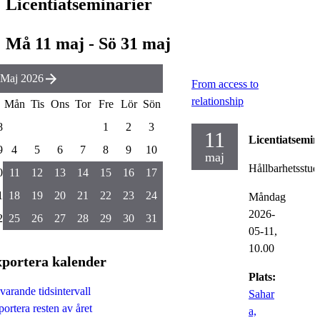
Licentiatseminarier
Må 11 maj - Sö 31 maj
Maj 2026
From access to
relationship
Mån
Tis
Ons
Tor
Fre
Lör
Sön
8
1
2
3
11
Licentiatsemin
9
4
5
6
7
8
9
10
maj
Hållbarhetsstud
0
11
12
13
14
15
16
17
1
18
19
20
21
22
23
24
Måndag
2026-
2
25
26
27
28
29
30
31
05-11,
10.00
portera kalender
Plats:
arande tidsintervall
Sahar
ortera resten av året
a,