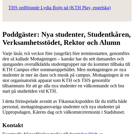
THS ordförande Lydia Boijs tal (KTH Play, engelska)
Poddgäster: Nya studenter, Studentkåren,
Verksamhetsstödet, Rektor och Alumn
Varje läsår, två veckor före (ungefär) före terminsstarten, genomförs
den så kallade Mottagningen – kanske har du sett dansandes och
sjungandes overallklädda studentgrupper när du kommer tillbaka till
KTH Campus efter sommaruppehållet. Men mottagningen av nya
studenter är mer än dans och musik på campus. Mottagningen är en
stor organisatorisk apparat som KTH och THS genomför
tillsammans för att ge alla nya studenter en välkomnande och bra
start på studietiden vid KTH.
I detta förinspelade avsnitt av Fikasnackspodden får du träffa både
personal, mottagningsansvariga studenter och nya studenter på
Uppropsdagen, Kårens dag och välkomstceremonin i Stadshuset.
Kontakt