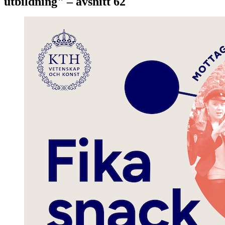
utbildning" – avsnitt 62