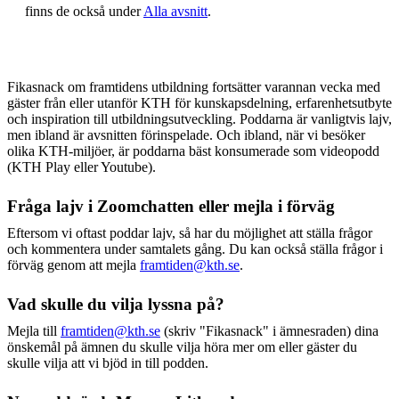
finns de också under
Alla avsnitt
.
Fikasnack om framtidens utbildning fortsätter varannan vecka med
gäster från eller utanför KTH för kunskapsdelning, erfarenhetsutbyte
och inspiration till utbildningsutveckling. Poddarna är vanligtvis lajv,
men ibland är avsnitten förinspelade. Och ibland, när vi besöker
olika KTH-miljöer, är poddarna bäst konsumerade som videopodd
(KTH Play eller Youtube).
Fråga lajv i Zoomchatten eller mejla i förväg
Eftersom vi oftast poddar lajv, så har du möjlighet att ställa frågor
och kommentera under samtalets gång. Du kan också ställa frågor i
förväg genom att mejla
framtiden@kth.se
.
Vad skulle du vilja lyssna på?
Mejla till
framtiden@kth.se
(skriv "Fikasnack" i ämnesraden) dina
önskemål på ämnen du skulle vilja höra mer om eller gäster du
skulle vilja att vi bjöd in till podden.