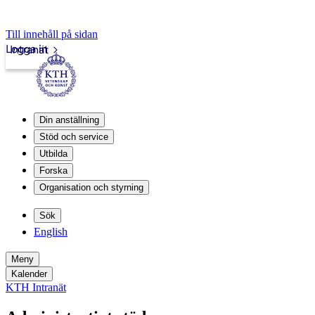
Till innehåll på sidan
Logga in
Intranät
Din anställning
Stöd och service
Utbilda
Forska
Organisation och styrning
Sök
English
Meny
Kalender
KTH Intranät