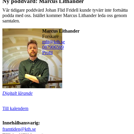
Ny poddvärd: Marcus Lithander
Vår tidigare poddvärd Johan Flid Fridell kunde tyvärr inte fortsätta
podda med oss. Istället kommer Marcus Lithander leda oss genom
samtalen.
Marcus Lithander
forskare
mlit@kth.se
08790
6599
Profil
Digitalt lärande
Till kalendern
Innehållsansvarig:
framtiden@kth.se