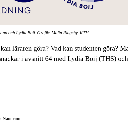
ann och Lydia Boij. Grafik: Malin Ringsby, KTH.
d kan läraren göra? Vad kan studenten göra? M
snackar i avsnitt 64 med Lydia Boij (THS) oc
ara Naumann