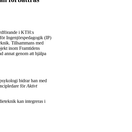
ordförande i KTH:s
n för Ingenjörspedagogik (IP)
eknik. Tillsammans med
ojekt inom Framtidens
d annat genom att hjälpa
 psykologi bidrar han med
incipledare för
Aktivt
dieteknik kan integreras i