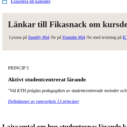
Exportera till kalender
Länkar till Fikasnack om kursde
Lyssna på
Spotify #64
/Se på
Youtube #64
/Se med textning på
K
PRINCIP 3
Aktivt studentcentrerat lärande
"Vid KTH präglas pedagogiken av studentcentrerade metoder och lä
Definitioner av ramverkets 13 principer
Lajvsamtal om hur studenternas lärande k