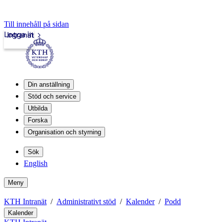
Till innehåll på sidan
Logga in
Intranät
Din anställning
Stöd och service
Utbilda
Forska
Organisation och styrning
Sök
English
Meny
KTH Intranät
Administrativt stöd
Kalender
Podd
Kalender