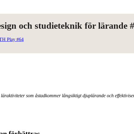
sign och studieteknik för lärande 
TH Play #64
raktiviteter som åstadkommer långsiktigt djuplärande och effektivise
an förbättras