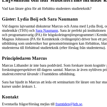
Vad kan lärare göra för att förbättra studenters studieteknik?
Gäster: Lydia Boij och Sara Naumann
Vid dagens lajvsamtal diskuterar Marcus och Anna med Lydia Boij, 
studentkår (THS) och
Sara Naumann
. Sara är prefekt på institutione
och programansvarig (PA) för högskoleingenjörsprogrammet i Kemit
Magnus Johnsson (PA för Kemiteknik civilingenjör) driver hon ett pr
utbildning som undersöker hur genomströmningen kan förbättras, blan
studenterna till förbättrad studieteknik (efter förslag från studenterna).
Principledaren Marcus
Marcus Lithander är inte bara poddvärd. Som forskare inom kognitiv
forskningsperspektivet till dagens samtal. Marcus är även nybliven pr
studentcentrerat lärande
i Framtidens utbildning.
Sara har bjudit in Marcus att leda ett seminarium för lärare om hur stu
kurser under årskurs 1.
Kontakt
Eventuella frågor/förslag mejlas till
framtiden@kth.se
.