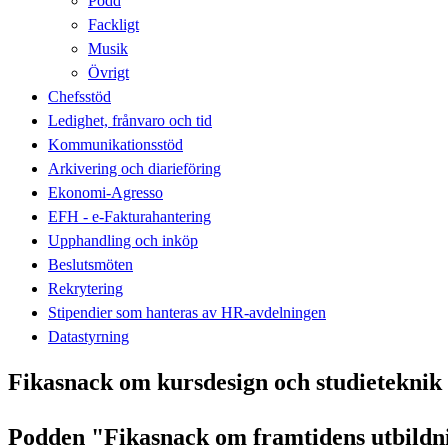
Podd
Fackligt
Musik
Övrigt
Chefsstöd
Ledighet, frånvaro och tid
Kommunikationsstöd
Arkivering och diarieföring
Ekonomi-Agresso
EFH - e-Fakturahantering
Upphandling och inköp
Beslutsmöten
Rekrytering
Stipendier som hanteras av HR-avdelningen
Datastyrning
Fikasnack om kursdesign och studietekni
Podden "Fikasnack om framtidens utbildni