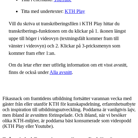
Titta med undertexter:
KTH Play
Vill du skriva ut transkriberingsfilen i KTH Play hittar du
transkriberings-funktionen om du klickar på 1. ikonen längst
uppe till höger i videovyn (textningsfält kommer fram till
vänster i videovyn) och 2. Klickar på 3-pricksmenyn som
kommer fram efter 1:an.
Om du letar efter mer utförlig information om ett visst avsnitt,
finns de också under
Alla avsnitt
.
Fikasnack om framtidens utbildning fortsätter varannan vecka med
gäster från eller utanför KTH för kunskapsdelning, erfarenhetsutbyte
och inspiration till utbildningsutveckling. Poddarna är vanligtvis lajv,
men ibland är avsnitten förinspelade. Och ibland, när vi besöker
olika KTH-miljöer, är poddarna bäst konsumerade som videopodd
(KTH Play eller Youtube).