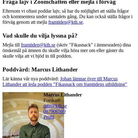
Fråga lajv i Zoomchatten eller mejla i förväg
Eftersom vi oftast poddar lajv, så har du möjlighet att ställa frågor
och kommentera under samtalets gång. Du kan också ställa frågor i
förväg genom att mejla
framtiden@kth.se
.
Vad skulle du vilja lyssna på?
Mejla till
framtiden@kth.se
(skriv "Fikasnack" i ämnesraden) dina
önskemål på ämnen du skulle vilja höra mer om eller gäster du
skulle vilja att vi bjöd in till podden.
Poddvärd: Marcus Lithander
Lär känna vår nya poddvärd:
Johan lämnar över till Marcus
Lithander att leda podden "Fikasnack om framtidens utbildning"
Marcus Lithander
forskare
mlit@kth.se
08790
6599
Profil