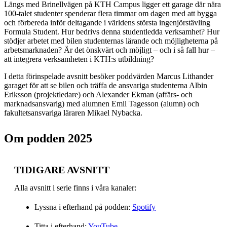
Längs med Brinellvägen på KTH Campus ligger ett garage där nära
100-talet studenter spenderar flera timmar om dagen med att bygga
och förbereda inför deltagande i världens största ingenjörstävling
Formula Student. Hur bedrivs denna studentledda verksamhet? Hur
stödjer arbetet med bilen studenternas lärande och möjligheterna på
arbetsmarknaden? Är det önskvärt och möjligt – och i så fall hur –
att integrera verksamheten i KTH:s utbildning?
I detta förinspelade avsnitt besöker poddvärden Marcus Lithander
garaget för att se bilen och träffa de ansvariga studenterna Albin
Eriksson (projektledare) och Alexander Ekman (affärs- och
marknadsansvarig) med alumnen Emil Tagesson (alumn) och
fakultetsansvariga läraren Mikael Nybacka.
Om podden 2025
TIDIGARE AVSNITT
Alla avsnitt i serie finns i våra kanaler:
Lyssna i efterhand på podden:
Spotify
Titta i efterhand:
YouTube