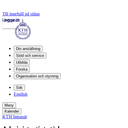
Till innehåll på sidan
Logga in
Intranät
Din anställning
Stöd och service
Utbilda
Forska
Organisation och styrning
Sök
English
Meny
Kalender
KTH Intranät