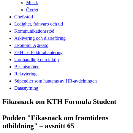
Musik
Övrigt
Chefsstöd
Ledighet, frånvaro och tid
Kommunikationsstöd
Arkivering och diarieföring
Ekonomi-Agresso
EFH - e-Fakturahantering
Upphandling och inköp
Beslutsmöten
Rekrytering
Stipendier som hanteras av HR-avdelningen
Datastyrning
Fikasnack om KTH Formula Student
Podden "Fikasnack om framtidens
utbildning" – avsnitt 65